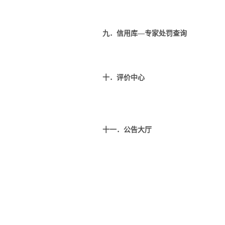
九．信用库—专家处罚查询
十．评价中心
十一．公告大厅