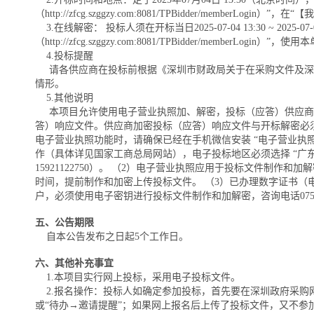
（http://zfcg.szggzy.com:8081/TPBidder/mem
3.在线解密： 投标人须在开标当日2025-07-04 13:30 ~ 
（http://zfcg.szggzy.com:8081/TPBidder/
4.投标提醒
请各供应商在投标前根据《深圳市财政局关于在采购文件及深
情形。
5.其他说明
本项目允许使用电子营业执照加、解密，投标（应答）供应商在
答）响应文件。供应商加密投标（应答）响应文件与开标解密必须
电子营业执照功能时，请确保已经在手机微信安装 “电子营业执照”
作（具体详见国家工商总局网站），电子投标地区必须选择 “广东省-
15921122750）。 （2）电子营业执照应用于投标文件
时间，提前制作和加密上传投标文件。 （3）已办理数字证书
户，必须使用电子密钥进行投标文件制作和加解密，咨询电话0755-83948165，02
五、公告期限
自本公告发布之日起5个工作日。
六、其他补充事宜
1.本项目实行网上投标，采用电子投标文件。
2.报名操作：投标人如确定参加投标，首先要在深圳政府采购网上报名投标，
或“待办→邀请提醒”；如果网上报名后上传了投标文件，又不参