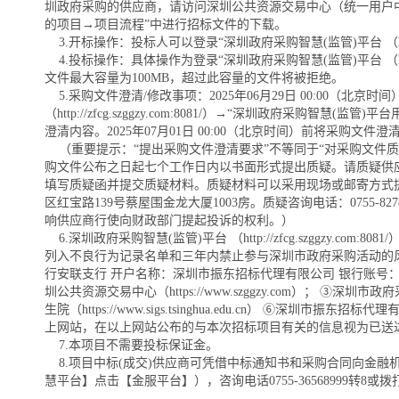
圳政府采购的供应商，请访问深圳公共资源交易中心（统一用户中心 https://
的项目→项目流程”中进行招标文件的下载。
3.开标操作：投标人可以登录“深圳政府采购智慧(监管)平台 （http:/
4.投标操作：具体操作为登录“深圳政府采购智慧(监管)平台 （http
文件最大容量为100MB，超过此容量的文件将被拒绝。
5.采购文件澄清/修改事项：2025年06月29日 00:00
（http://zfcg.szggzy.com:8081/）→“深圳政府采购智慧(监管
澄清内容。2025年07月01日 00:00（北京时间）前将采购
（重要提示：“提出采购文件澄清要求”不等同于“对采购文件质
购文件公布之日起七个工作日内以书面形式提出质疑。请质疑供应商根据深圳公共资源交易
填写质疑函并提交质疑材料。质疑材料可以采用现场或邮寄方式
区红宝路139号蔡屋围金龙大厦1003房。质疑咨询电话：0755
响供应商行使向财政部门提起投诉的权利。）
6.深圳政府采购智慧(监管)平台 （http://zfcg.szgg
列入不良行为记录名单和三年内禁止参与深圳市政府采购活动的风
行安联支行 开户名称：深圳市振东招标代理有限公司 银行账号：755914788
圳公共资源交易中心（https://www.szggzy.com）； ③深圳市政府
生院（https://www.sigs.tsinghua.edu.cn） ⑥
上网站，在以上网站公布的与本次招标项目有关的信息视为已送
7.本项目不需要投标保证金。
8.项目中标(成交)供应商可凭借中标通知书和采购合同向金融机构申请政府采购
慧平台】点击【金服平台】），咨询电话0755-36568999转8或拨打075