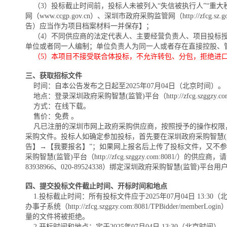
（3）投标截止时间前，投标人未被列入“失信被执行人”“重大税收违法
网（www.ccgp.gov.cn）、深圳市政府采购监管网（http:
告）应当作为项目档案材料一并保存】；
（4）不同供应商的法定代表人、主要经营负责人、项目投标授
单位或者同一人编制；单位负责人为同一人或者存在直接控股、
（5）本项目不接受联合体投标，不允许转包、分包，拒绝进
三、获取招标文件
时间：自本公告发布之日起至2025年07月04日（北京时间）。
地点：登录深圳政府采购智慧(监管)平台（http://zfcg.szggzy.
方式：在线下载。
售价：免费 。
凡已注册的深圳市网上政府采购供应商，按照授予的操作权限，可于自本公告发
采购文件。投标人如确定参加投标，首先要在深圳政府采购智慧(监管)平台网上办
告】→【我要报名】”；如果网上报名后上传了投标文件，又不参
采购智慧(监管)平台（http://zfcg.szggzy.com:8081/）的供应
83938966、020-89524338）绑定深圳政府采购智慧(
四、提交投标文件截止时间、开标时间和地点
1.投标截止时间：所有投标文件应于2025年07月04日 13:30（北京
办事子系统（http://zfcg.szggzy.com:8081/TPBi
量的文件将被拒绝。
2.开标时间和地点：定于2025年07月04日 13:30（北