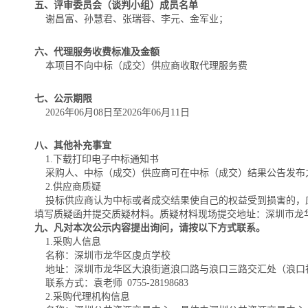
五、评审委员会（谈判小组）成员名单
谢昌富、孙慧君、张瑞蓉、李元、金军业；
六、代理服务收费标准及金额
本项目不向中标（成交）供应商收取代理服务费
七、公示期限
2026年06月08日至2026年06月11日
八、其他补充事宜
1.下载打印电子中标通知书
采购人、中标（成交）供应商可在中标（成交）结果公告发布之
2.供应商质疑
投标供应商认为中标或者成交结果使自己的权益受到损害的，应当自本公告发布之日
填写质疑函并提交质疑材料。质疑材料现场提交地址：深圳市龙华区观湖
九、凡对本次公示内容提出询问，请按以下方式联系。
1.采购人信息
名称：深圳市龙华区虔贞学校
地址：深圳市龙华区大浪街道浪口路与浪口三路交汇处（浪口
联系方式：袁老师 0755-28198683
2.采购代理机构信息