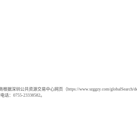
ps://www.szggzy.com/globalSearch/details.h
55-23338582。